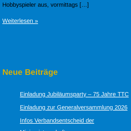
Hobbyspieler aus, vormittags […]
Tischtennis
Weiterlesen »
für
Alle
beim
TTC
Neue Beiträge
Ringsheim
Einladung Jubiläumsparty – 75 Jahre TTC
Einladung zur Generalversammlung 2026
Infos Verbandsentscheid der