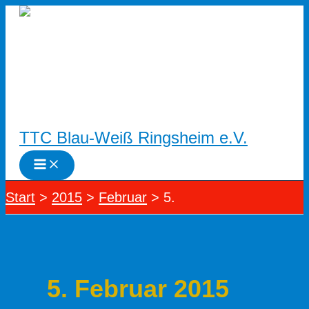
Zum
Inhalt
springen
TTC Blau-Weiß Ringsheim e.V.
Start
2015
Februar
5.
5. Februar 2015