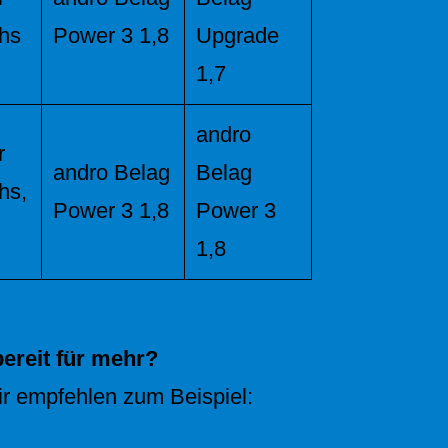
hs
Power 3 1,8
Upgrade
1,7
andro
r
andro Belag
Belag
hs,
Power 3 1,8
Power 3
1,8
ereit für mehr?
Wir empfehlen zum Beispiel: