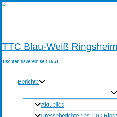
Zum
Inhalt
springen
TTC Blau-Weiß Ringsheim
Tischtennisverein seit 1951
Berichte
Aktuelles
Presseberichte des TTC Ring