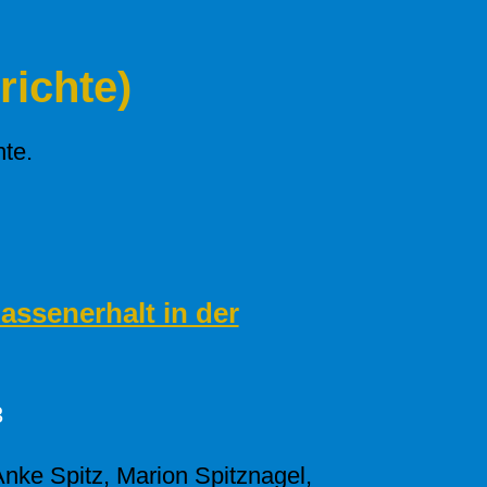
richte)
hte.
ssenerhalt in der
3
 Anke Spitz, Marion Spitznagel,