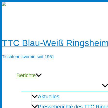
Zum
Inhalt
springen
TTC Blau-Weiß Ringsheim
Tischtennisverein seit 1951
Berichte
Aktuelles
Presseberichte des TTC Ring