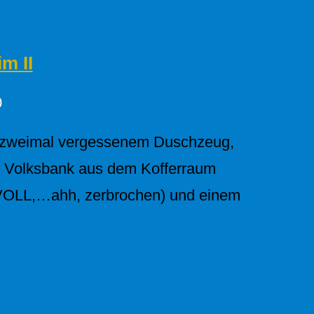
m II
0
!), zweimal vergessenem Duschzeug,
er Volksbank aus dem Kofferraum
VOLL,…ahh, zerbrochen) und einem