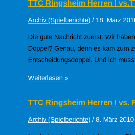
I
TTC Ringsheim Herren I vs.
vs.
Archiv (Spielberichte)
/
18. März 201
Ottenheim
II
Die gute Nachricht zuerst. Wir haben
Doppel? Genau, denn es kam zum zw
Entscheidungsdoppel. Und ich muss 
TTC
Weiterlesen »
Ringsheim
Herren
TTC Ringsheim Herren I vs. 
I
Archiv (Spielberichte)
/
8. März 2010
vs.TTSC
Hohberg