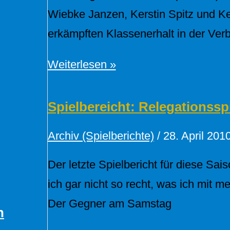
Wiebke Janzen, Kerstin Spitz und K
erkämpften Klassenerhalt in der Verb
Damenmannschaft
Weiterlesen »
schafft
Klassenerhalt
Spielbereicht: Relegationsspi
in
Archiv (Spielberichte)
/
28. April 201
der
Verbandsliga
Der letzte Spielbericht für diese Sa
ich gar nicht so recht, was ich mit mei
Der Gegner am Samstag
n