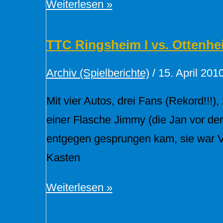
Spielbereicht:
Weiterlesen »
Relegationsspiel
2010
TTC Ringsheim I vs. Ottenhei
Herren
Archiv (Spielberichte)
/
15. April 201
I
Mit vier Autos, drei Fans (Rekord!!
einer Flasche Jimmy (die Jan vor d
entgegen gesprungen kam, sie war 
Kasten
TTC
Weiterlesen »
Ringsheim