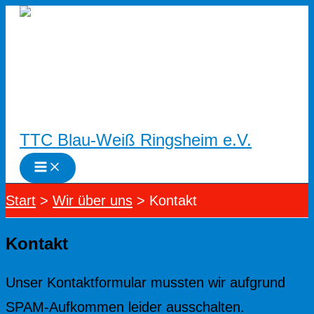
Zum
Inhalt
springen
TTC Blau-Weiß Ringsheim e.V.
Start
Wir über uns
Kontakt
Kontakt
Unser Kontaktformular mussten wir aufgrund
SPAM-Aufkommen leider ausschalten.