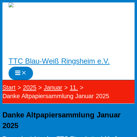
Zum
Inhalt
springen
TTC Blau-Weiß Ringsheim e.V.
Start
2025
Januar
11.
Danke Altpapiersammlung Januar 2025
Danke Altpapiersammlung Januar
2025