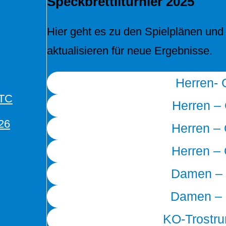
Speckbrettliturnier 2025
Hier geht es zu den Spielplänen und 
aktualisieren für neue Ergebnisse.
Herren- 
TTC
Herren –
26
Herren –
Herren –
Damen – 
Damen – 
KO-Trostru