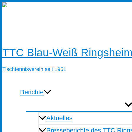
Zum
Inhalt
springen
TTC Blau-Weiß Ringsheim
Tischtennisverein seit 1951
Berichte
Aktuelles
Presseberichte des TTC Ring