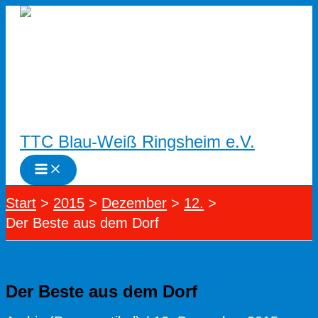
Zum
Inhalt
springen
TTC Blau-Weiß Ringsheim e.V.
Start
2015
Dezember
12.
Der Beste aus dem Dorf
Der Beste aus dem Dorf