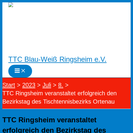
Zum
Inhalt
springen
TTC Blau-Weiß Ringsheim e.V.
Start
2023
Juli
8.
TTC Ringsheim veranstaltet erfolgreich den
Bezirkstag des Tischtennisbezirks Ortenau
TTC Ringsheim veranstaltet
erfolgreich den Bezirkstag des