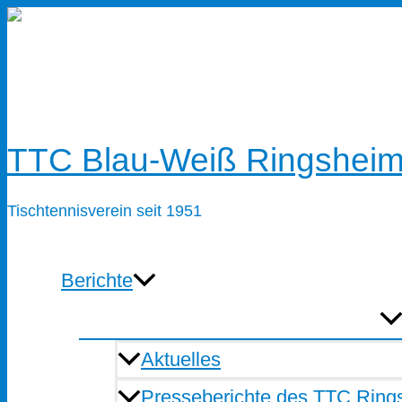
Zum
Inhalt
springen
TTC Blau-Weiß Ringsheim
Tischtennisverein seit 1951
Berichte
Aktuelles
Presseberichte des TTC Ring